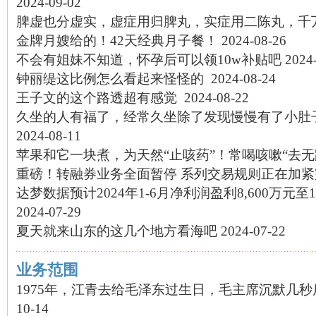
2024-09-02
脾虚也分虚实，虚症用归脾丸，实症用二陈丸，千
金牌月嫂给的！42天经典月子餐！
2024-08-26
不会有姐妹不知道，怀孕后可以领10w补贴吧
2024
钟丽缇这比例怎么看起来怪怪的 ​​​
2024-08-24
王子文的这个路透超有感觉 ​​​
2024-08-22
久坐的人有福了，经常久坐除了发现慢慢有了小肚
2024-08-11
苹果和它一块煮，为天然“止咳药”！常喝咳嗽“去无
重磅！转融券业务全面暂停 系列交易规则正在加紧
达梦数据预计2024年1-6月净利润盈利8,600万元至10
2024-07-29
夏天就来山东的这几个地方看海吧
2024-07-22
业务范围
1975年，江青去给毛泽东过生日，毛主席沉默几
10-14