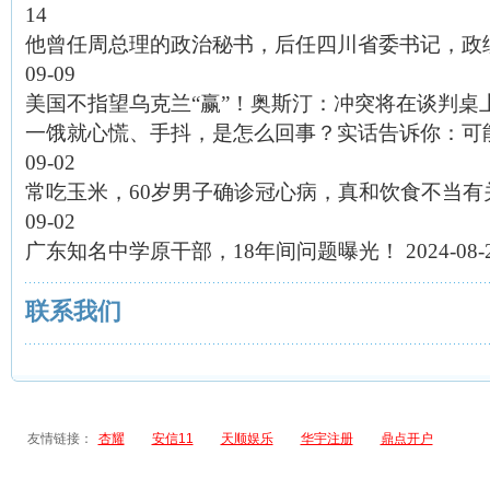
14
他曾任周总理的政治秘书，后任四川省委书记，政绩
09-09
美国不指望乌克兰“赢”！奥斯汀：冲突将在谈判桌
一饿就心慌、手抖，是怎么回事？实话告诉你：可
09-02
常吃玉米，60岁男子确诊冠心病，真和饮食不当有
09-02
广东知名中学原干部，18年间问题曝光！
2024-08-
联系我们
友情链接：
杏耀
安信11
天顺娱乐
华宇注册
鼎点开户