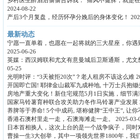
乡村医生醉酒后偷偷告诉我：“痛风不健脾，就是在
2024-08-22
产后3个月复盘，经历怀孕分娩后的身体变化！
202
最新动态
宁愿一直单着，也愿在一起将就的三大星座，你遇到
2025-06-26
英媒：西汉姆联和尤文有意曼城后卫斯通斯，尤文
05-25
光明时评：“3天被拒20次”？老人租房不该这么难
2
开国即亡国! 耶律金山裁军九成种地, 十万士兵抱
房地产重大变化！新住宅规范5月1日实施，细节满
国家马铃薯育种联合攻关助力冬作马铃薯产业发展
养脾等于养命! 5个中成药, 堪称健脾“王中王”, 让
香港石澳村里走一走，石澳海滩走一走。
2025-03-
日本首相换人，这次上台的是一个战争疯子，同时
曹操一生3大创举，其中一项领先世界1800年，我