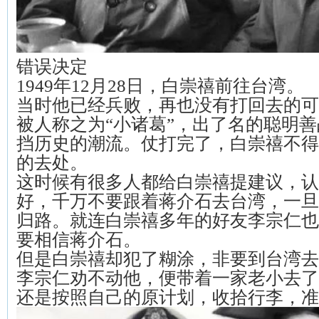
错误决定
1949年12月28日，白崇禧前往台湾。
当时他已经兵败，再也没有打回去的可
被人称之为“小诸葛”，出了名的聪明
挡历史的潮流。仗打完了，白崇禧不得
的去处。
这时候有很多人都给白崇禧提建议，认
好，千万不要跟着蒋介石去台湾，一旦
归路。就连白崇禧多年的好友李宗仁也
要相信蒋介石。
但是白崇禧却犯了糊涂，非要到台湾去
李宗仁劝不动他，便带着一家老小去了
还是按照自己的原计划，收拾行李，准