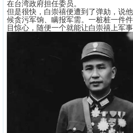
在台湾政府担任委员。
但是很快，白崇禧便遭到了弹劾，说他
候贪污军饷、瞒报军需。一桩桩一件件
目惊心，随便一个就能让白崇禧上军事